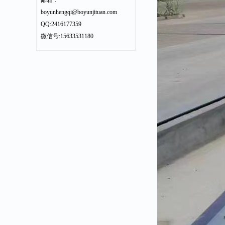
邮箱：
boyunhengqi@boyunjituan.com
QQ:2416177359
微信号:15633531180