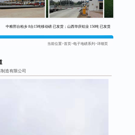
中粮邢台柏乡 8台15吨移动磅 已发货；山西华庆铝业 150吨 已发货；邢台丰源造纸厂
当前位置>
首页
>
电子地磅系列
>详细页
道
衡器制造有限公司