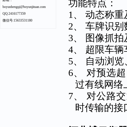
功能特点：
邮箱：
boyunhengqi@boyunjituan.com
1、
动态称重
QQ:2416177359
微信号:15633531180
2、
车牌识别
3、
图像抓拍
4、
超限车辆
5、
自动浏览
6、
对预选超
过有线网络
7、
对公路交
时传输的接