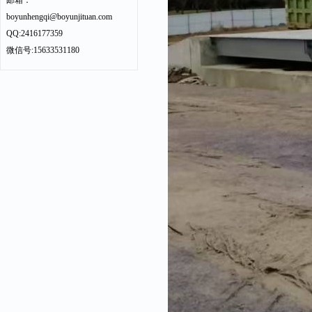
邮箱：
boyunhengqi@boyunjituan.com
QQ:2416177359
微信号:15633531180